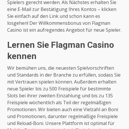
Spielers gerecht werden. Als Nächstes erhalten Sie
eine E-Mail zur Bestätigung Ihres Kontos – klicken
Sie einfach auf den Link und schon kann es
losgehen! Der Willkommensbonus von Flagman
Casino ist ein aufregendes Angebot für neue Spieler.
Lernen Sie Flagman Casino
kennen
Wir bemühen uns, die neuesten Spielvorschriften
und Standards in der Branche zu erfüllen, sodass Sie
mit Vertrauen spielen können. Außerdem erhalten
neue Spieler bis zu 500 Freispiele für bestimmte
Slots bei ihrer zweiten Einzahlung und bis zu 135
Freispiele wöchentlich als Teil der regelmäßigen
Promotionen. Wir bieten auch eine Vielzahl an Boni
und Promotionen, darunter regelmäßige Freispiele
und Reload-Boni. Unsere Plattform ist optimal für