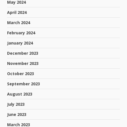
May 2024
April 2024
March 2024
February 2024
January 2024
December 2023
November 2023
October 2023
September 2023
August 2023
July 2023
June 2023
March 2023