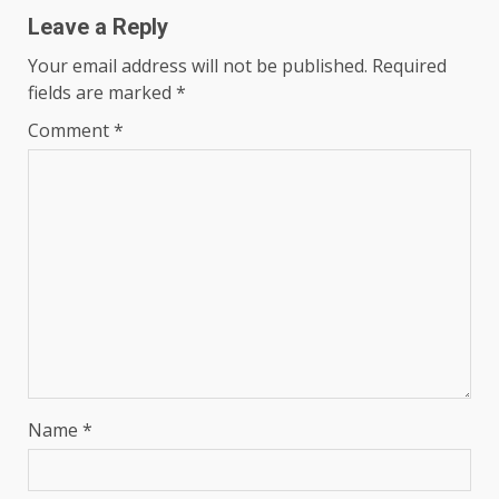
Leave a Reply
Your email address will not be published.
Required
fields are marked
*
Comment
*
Name
*