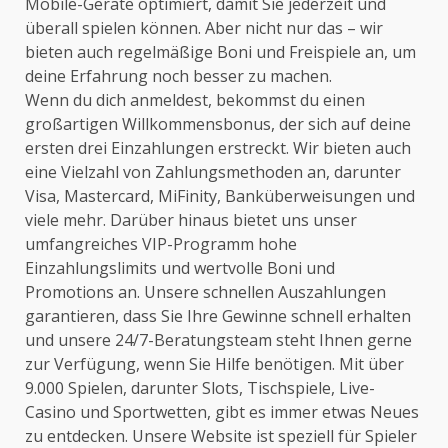
Mobile-Geräte optimiert, damit Sie jederzeit und
überall spielen können. Aber nicht nur das – wir
bieten auch regelmäßige Boni und Freispiele an, um
deine Erfahrung noch besser zu machen.
Wenn du dich anmeldest, bekommst du einen
großartigen Willkommensbonus, der sich auf deine
ersten drei Einzahlungen erstreckt. Wir bieten auch
eine Vielzahl von Zahlungsmethoden an, darunter
Visa, Mastercard, MiFinity, Banküberweisungen und
viele mehr. Darüber hinaus bietet uns unser
umfangreiches VIP-Programm hohe
Einzahlungslimits und wertvolle Boni und
Promotions an. Unsere schnellen Auszahlungen
garantieren, dass Sie Ihre Gewinne schnell erhalten
und unsere 24/7-Beratungsteam steht Ihnen gerne
zur Verfügung, wenn Sie Hilfe benötigen. Mit über
9.000 Spielen, darunter Slots, Tischspiele, Live-
Casino und Sportwetten, gibt es immer etwas Neues
zu entdecken. Unsere Website ist speziell für Spieler