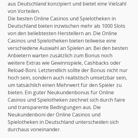
aus Deutschland konzipiert und bietet eine Vielzahl
von Vorteilen.
Die besten Online Casinos und Spielotheken in
Deutschland bieten inzwischen mehr als 1000 Slots
von den beliebtesten Herstellern an. Die Online
Casinos und Spielotheken bieten teilweise eine
verschiedene Auswahl an Spielen an. Bei den besten
Anbietern warten zusätzlich zum Bonus noch
weitere Extras wie Gewinnspiele, Cashbacks oder
Reload-Boni. Letztendlich sollte der Bonus nicht nur
hoch sein, sondern auch realistisch umsetzbar sein,
um tatsächlich einen Mehrwert für den Spieler zu
bieten. Ein guter Neukundenbonus für Online
Casinos und Spielotheken zeichnet sich durch faire
und transparente Bedingungen aus. Die
Neukundenboni der Online Casinos und
Spielotheken in Deutschland unterscheiden sich
durchaus voneinander.