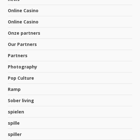
Online Casino
Online Casino
Onze partners
Our Partners
Partners
Photography
Pop Culture
Ramp
Sober living
spielen
spille
spiller