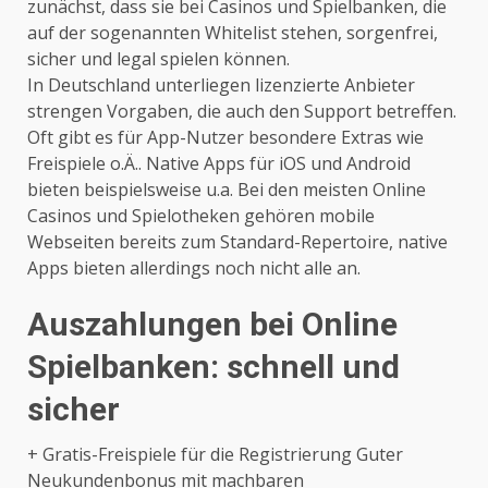
zunächst, dass sie bei Casinos und Spielbanken, die
auf der sogenannten Whitelist stehen, sorgenfrei,
sicher und legal spielen können.
In Deutschland unterliegen lizenzierte Anbieter
strengen Vorgaben, die auch den Support betreffen.
Oft gibt es für App-Nutzer besondere Extras wie
Freispiele o.Ä.. Native Apps für iOS und Android
bieten beispielsweise u.a. Bei den meisten Online
Casinos und Spielotheken gehören mobile
Webseiten bereits zum Standard-Repertoire, native
Apps bieten allerdings noch nicht alle an.
Auszahlungen bei Online
Spielbanken: schnell und
sicher
+ Gratis-Freispiele für die Registrierung Guter
Neukundenbonus mit machbaren