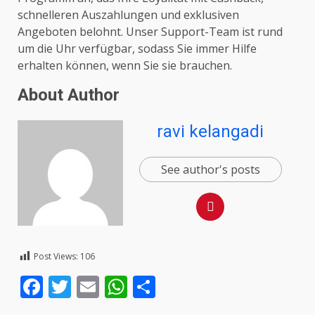
schnelleren Auszahlungen und exklusiven
Angeboten belohnt. Unser Support-Team ist rund
um die Uhr verfügbar, sodass Sie immer Hilfe
erhalten können, wenn Sie sie brauchen.
About Author
ravi kelangadi
See author's posts
Post Views:
106
Facebook
Twitter
Email
WhatsApp
Share