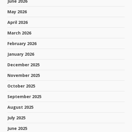
June 2026
May 2026
April 2026
March 2026
February 2026
January 2026
December 2025
November 2025
October 2025
September 2025
August 2025
July 2025
June 2025