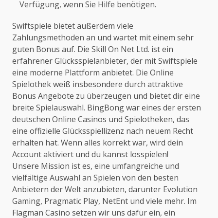
Verfügung, wenn Sie Hilfe benötigen.
Swiftspiele bietet außerdem viele
Zahlungsmethoden an und wartet mit einem sehr
guten Bonus auf. Die Skill On Net Ltd. ist ein
erfahrener Glücksspielanbieter, der mit Swiftspiele
eine moderne Plattform anbietet. Die Online
Spielothek weiß insbesondere durch attraktive
Bonus Angebote zu überzeugen und bietet dir eine
breite Spielauswahl. BingBong war eines der ersten
deutschen Online Casinos und Spielotheken, das
eine offizielle Glücksspiellizenz nach neuem Recht
erhalten hat. Wenn alles korrekt war, wird dein
Account aktiviert und du kannst losspielen!
Unsere Mission ist es, eine umfangreiche und
vielfältige Auswahl an Spielen von den besten
Anbietern der Welt anzubieten, darunter Evolution
Gaming, Pragmatic Play, NetEnt und viele mehr. Im
Flagman Casino setzen wir uns dafür ein, ein