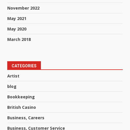
November 2022
May 2021
May 2020
March 2018
CATEGORIES
Artist
blog
Bookkeeping
British Casino
Business, Careers
Business, Customer Service