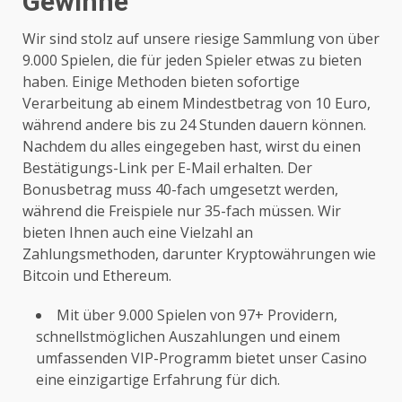
Gewinne
Wir sind stolz auf unsere riesige Sammlung von über
9.000 Spielen, die für jeden Spieler etwas zu bieten
haben. Einige Methoden bieten sofortige
Verarbeitung ab einem Mindestbetrag von 10 Euro,
während andere bis zu 24 Stunden dauern können.
Nachdem du alles eingegeben hast, wirst du einen
Bestätigungs-Link per E-Mail erhalten. Der
Bonusbetrag muss 40-fach umgesetzt werden,
während die Freispiele nur 35-fach müssen. Wir
bieten Ihnen auch eine Vielzahl an
Zahlungsmethoden, darunter Kryptowährungen wie
Bitcoin und Ethereum.
Mit über 9.000 Spielen von 97+ Providern,
schnellstmöglichen Auszahlungen und einem
umfassenden VIP-Programm bietet unser Casino
eine einzigartige Erfahrung für dich.