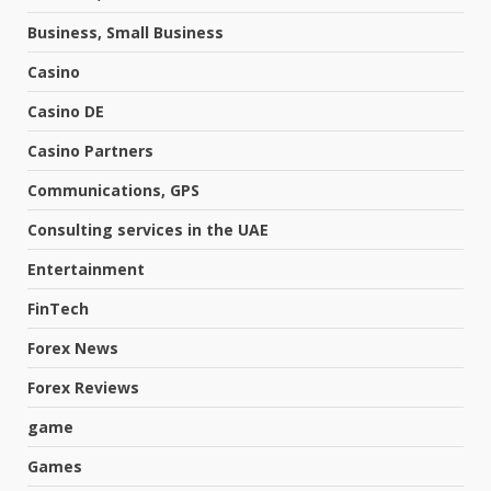
Business, Small Business
Casino
Casino DE
Casino Partners
Communications, GPS
Consulting services in the UAE
Entertainment
FinTech
Forex News
Forex Reviews
game
Games