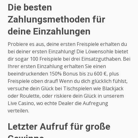
Die besten
Zahlungsmethoden für
deine Einzahlungen
Probiere es aus, deine ersten Freispiele erhalten du
bei deiner ersten Einzahlung! Die Löwensohle bietet
dir sogar 100 Freispiele bei drei Einsatzguthaben. Bei
Ihrer ersten Einzahlung erhalten Sie einen
beeindruckenden 150% Bonus bis zu 600 €, plus
Freispiele oben drauf! Wenn du dich glücklich fühlst,
versuche dein Glück bei Tischspielen wie Blackjack
oder Roulette, oder riskiere dein Glück in unserem
Live Casino, wo echte Dealer die Aufregung
verteilen.
Letzter Aufruf für große