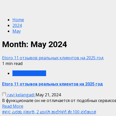
Home
2024
May
Month:
May 2024
Etoro 11 отзывов реальных клиентов на 2025 год
1 min read
Новости Форекс
Etoro 11 отзывов реальных клиентов на 2025 год
ravi kelangadi
May 21, 2024
В функционале он не отличается от подобных сервисов.
Read More
ಕಳಸ: ಎರಡು ಸರ್ಕಾರಿ, 2 ಖಾಸಗಿ ಶಾಲೆಗಳಿಗೆ ಶೇ.100 ಫಲಿತಾಂಶ