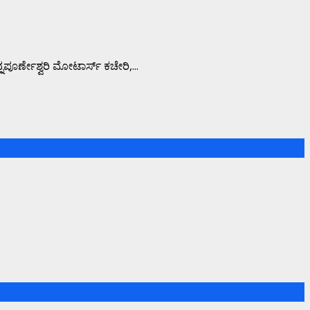
ನಪೂರ್ಣೇಶ್ವರಿ ಮೋಟಾರ್ಸ್ ಕಚೇರಿ,...