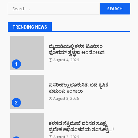
Search
for:
TRENDING NEWS
ಮೈದಾಡಿಯಲ್ಲಿ ಕಳಸ ಟೂರಿಸಂ
ಫೋರಮ್ ಸ್ವಚ್ಛತಾ ಆಂದೋಲನ
August 4, 2026
1
ಬಸರೀಕಲ್ಲು ಭೂಕುಸಿತ: ಬಡ ಕೃಷಿಕ
ಕುಟುಂಬ ಕಂಗಾಲು
August 3, 2026
2
ಕಳಸದ ನೆತ್ತಿಮೇಲೆ ಪರಿಸರ ಸೂಕ್ಷ್ಮ
ಪ್ರದೇಶ ಅಧಿಸೂಚನೆಯ ತೂಗುಕತ್ತಿ…!
August 3, 2026