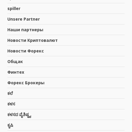
spiller
Unsere Partner
Наши партнеры
Новости Криптовалют
Новости Форекс
Общак
Финтех
Форекс Брокеры
ಕಲೆ
ಕಳಸ
ಕಳಸದ ವೈಶಿಷ್ಟ್ಯ
ಕೃಷಿ