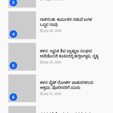
3
ಗಾಳಿಗಂಡಿ: ಕಾರ್ಮಿಕರ ನಡುವೆ ಜಗಳ
ಒಬ್ಬರ ಸಾವು
July 28, 2026
4
ಕಳಸ: ಸ್ಥಾನಿಕ ಶಿವ ಬ್ರಾಹ್ಮಣ ಸಂಘದ
ಆಟಿಡೊಂಜಿ ಕೂಟದಲ್ಲಿ ಹಗ್ಗಜಗ್ಗಾಟ, ನೃತ್ಯ
July 26, 2026
5
ಕಳಸ ವೈಟ್ ಬೋರ್ಡ್ ವಾಹನಗಳಿಂದ
ಅಕ್ರಮ: ಪೊಲೀಸರಿಗೆ ದೂರು
July 25, 2026
6