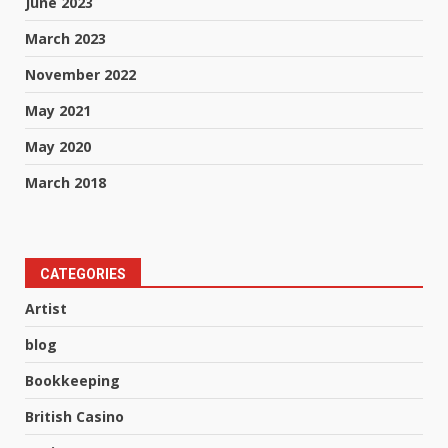
June 2023
March 2023
November 2022
May 2021
May 2020
March 2018
CATEGORIES
Artist
blog
Bookkeeping
British Casino