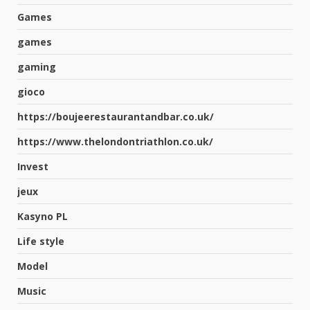
Games
games
gaming
gioco
https://boujeerestaurantandbar.co.uk/
https://www.thelondontriathlon.co.uk/
Invest
jeux
Kasyno PL
Life style
Model
Music