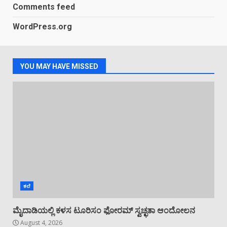
Comments feed
WordPress.org
YOU MAY HAVE MISSED
ಕಲೆ
ಮೈದಾಡಿಯಲ್ಲಿ ಕಳಸ ಟೂರಿಸಂ ಫೋರಮ್ ಸ್ವಚ್ಛತಾ ಆಂದೋಲನ
August 4, 2026