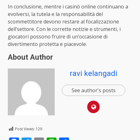
In conclusione, mentre i casinò online continuano a
evolversi, la tutela e la responsabilità del
scommettitore devono restare al focalizzazione
dell’settore. Con le corrette notizie e strumenti, i
giocatori possono fruire di un’occasione di
divertimento protetta e piacevole.
About Author
ravi kelangadi
See author's posts
Post Views:
129