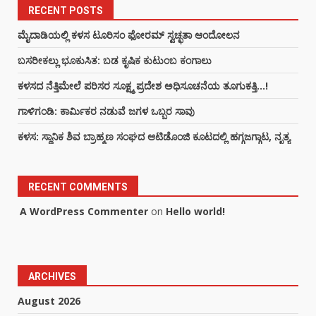
RECENT POSTS
ಮೈದಾಡಿಯಲ್ಲಿ ಕಳಸ ಟೂರಿಸಂ ಫೋರಮ್ ಸ್ವಚ್ಛತಾ ಆಂದೋಲನ
ಬಸರೀಕಲ್ಲು ಭೂಕುಸಿತ: ಬಡ ಕೃಷಿಕ ಕುಟುಂಬ ಕಂಗಾಲು
ಕಳಸದ ನೆತ್ತಿಮೇಲೆ ಪರಿಸರ ಸೂಕ್ಷ್ಮ ಪ್ರದೇಶ ಅಧಿಸೂಚನೆಯ ತೂಗುಕತ್ತಿ…!
ಗಾಳಿಗಂಡಿ: ಕಾರ್ಮಿಕರ ನಡುವೆ ಜಗಳ ಒಬ್ಬರ ಸಾವು
ಕಳಸ: ಸ್ಥಾನಿಕ ಶಿವ ಬ್ರಾಹ್ಮಣ ಸಂಘದ ಆಟಿಡೊಂಜಿ ಕೂಟದಲ್ಲಿ ಹಗ್ಗಜಗ್ಗಾಟ, ನೃತ್ಯ
RECENT COMMENTS
A WordPress Commenter
on
Hello world!
ARCHIVES
August 2026