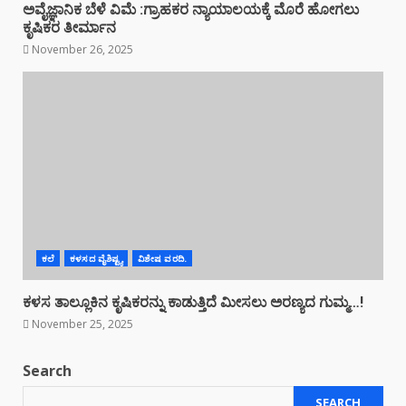
ಅವೈಜ್ಞಾನಿಕ ಬೆಳೆ ವಿಮೆ :ಗ್ರಾಹಕರ ನ್ಯಾಯಾಲಯಕ್ಕೆ ಮೊರೆ ಹೋಗಲು
ಕೃಷಿಕರ ತೀರ್ಮಾನ
November 26, 2025
ಕಲೆ
ಕಳಸದ ವೈಶಿಷ್ಟ್ಯ
ವಿಶೇಷ ವರದಿ.
ಕಳಸ ತಾಲ್ಲೂಕಿನ ಕೃಷಿಕರನ್ನು ಕಾಡುತ್ತಿದೆ ಮೀಸಲು ಅರಣ್ಯದ ಗುಮ್ಮ…!
November 25, 2025
Search
SEARCH