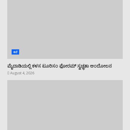
ಕಳಸ: ಸ್ಥಾನಿಕ ಶಿವ ಬ್ರಾಹ್ಮಣ ಸಂಘದ
ಆಟಿಡೊಂಜಿ ಕೂಟದಲ್ಲಿ ಹಗ್ಗಜಗ್ಗಾಟ, ನೃತ್ಯ
July 26, 2026
5
ಕಲೆ
ಮೈದಾಡಿಯಲ್ಲಿ ಕಳಸ ಟೂರಿಸಂ ಫೋರಮ್ ಸ್ವಚ್ಛತಾ ಆಂದೋಲನ
August 4, 2026