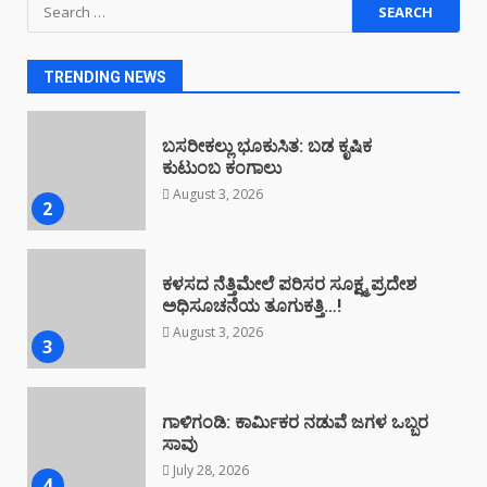
Search
ಬಸರೀಕಲ್ಲು ಭೂಕುಸಿತ: ಬಡ ಕೃಷಿಕ
for:
ಕುಟುಂಬ ಕಂಗಾಲು
August 3, 2026
2
TRENDING NEWS
ಕಳಸದ ನೆತ್ತಿಮೇಲೆ ಪರಿಸರ ಸೂಕ್ಷ್ಮ ಪ್ರದೇಶ
ಅಧಿಸೂಚನೆಯ ತೂಗುಕತ್ತಿ…!
August 3, 2026
3
ಗಾಳಿಗಂಡಿ: ಕಾರ್ಮಿಕರ ನಡುವೆ ಜಗಳ ಒಬ್ಬರ
ಸಾವು
July 28, 2026
4
ಕಳಸ: ಸ್ಥಾನಿಕ ಶಿವ ಬ್ರಾಹ್ಮಣ ಸಂಘದ
ಆಟಿಡೊಂಜಿ ಕೂಟದಲ್ಲಿ ಹಗ್ಗಜಗ್ಗಾಟ, ನೃತ್ಯ
July 26, 2026
5