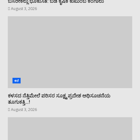
ಬಸರೀಕಲ್ಲು ಭೂಕುಸಿತ: ಬಡ ಕೃಷಿಕ ಕುಟುಂಬ ಕಂಗಾಲು
August 3, 2026
ಕಲೆ
ಕಳಸದ ನೆತ್ತಿಮೇಲೆ ಪರಿಸರ ಸೂಕ್ಷ್ಮ ಪ್ರದೇಶ ಅಧಿಸೂಚನೆಯ
ತೂಗುಕತ್ತಿ…!
August 3, 2026