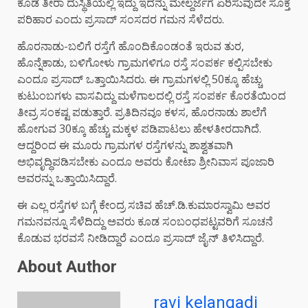
ಕೂಡ ತೀರಾ ದುಸ್ಥಿತಿಯಲ್ಲಿ ಇದ್ದು ಇದನ್ನು ಮೇಲ್ದರ್ಜೆಗೆ ಏರಿಸುವುದೇ ಸೂಕ್ತ
ಪರಿಹಾರ ಎಂದು ಪ್ರಸಾದ್ ಸಂಸದರ ಗಮನ ಸೆಳೆದರು.
ಹೊರನಾಡು-ಬಲಿಗೆ ರಸ್ತೆಗೆ ಹೊಂದಿಕೊಂಡಂತೆ ಇರುವ ತುರ,
ಹೊನ್ನೆಕಾಡು, ಬಳಿಗೋಳು ಗ್ರಾಮಗಳಿಗೂ ರಸ್ತೆ ಸಂಪರ್ಕ ಕಲ್ಪಿಸಬೇಕು
ಎಂದೂ ಪ್ರಸಾದ್ ಒತ್ತಾಯಿಸಿದರು. ಈ ಗ್ರಾಮಗಳಲ್ಲಿ 50ಕ್ಕೂ ಹೆಚ್ಚು
ಕುಟುಂಬಗಳು ವಾಸವಿದ್ದು ಮಳೆಗಾಲದಲ್ಲಿ ರಸ್ತೆ ಸಂಪರ್ಕ ಕೊರತೆಯಿಂದ
ತೀವ್ರ ಸಂಕಷ್ಟ ಪಡುತ್ತಾರೆ. ಪ್ರತಿದಿನವೂ ಕಳಸ, ಹೊರನಾಡು ಶಾಲೆಗೆ
ಹೋಗುವ 30ಕ್ಕೂ ಹೆಚ್ಚು ಮಕ್ಕಳ ಪಡಿಪಾಟಲು ಹೇಳತೀರದಾಗಿದೆ.
ಆದ್ದರಿಂದ ಈ ಮೂರು ಗ್ರಾಮಗಳ ರಸ್ತೆಗಳನ್ನು ಶಾಶ್ವತವಾಗಿ
ಅಭಿವೃದ್ಧಿಪಡಿಸಬೇಕು ಎಂದೂ ಅವರು ಕೋಟಾ ಶ್ರೀನಿವಾಸ ಪೂಜಾರಿ
ಅವರನ್ನು ಒತ್ತಾಯಿಸಿದ್ದಾರೆ.
ಈ ಎಲ್ಲ ರಸ್ತೆಗಳ ಬಗ್ಗೆ ಕೇಂದ್ರ ಸಚಿವ ಹೆಚ್.ಡಿ.ಕುಮಾರಸ್ವಾಮಿ ಅವರ
ಗಮನವನ್ನೂ ಸೆಳೆದಿದ್ದು ಅವರು ಕೂಡ ಸಂಬಂಧಪಟ್ಟವರಿಗೆ ಸೂಚನೆ
ಕೊಡುವ ಭರವಸೆ ನೀಡಿದ್ದಾರೆ ಎಂದೂ ಪ್ರಸಾದ್ ಜೈನ್ ತಿಳಿಸಿದ್ದಾರೆ.
About Author
ravi kelangadi