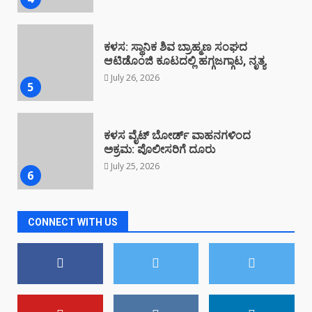
ಕಳಸ ವೈಟ್ ಬೋರ್ಡ್ ವಾಹನಗಳಿಂದ
ಅಕ್ರಮ: ಪೊಲೀಸರಿಗೆ ದೂರು
July 25, 2026
6
ಕಳಸದಲ್ಲಿ ಕೇಂದ್ರ ಸರ್ಕಾರದ ವಿರುದ್ಧ
ಪ್ರತಿಭಟನೆ
July 23, 2026
7
CONNECT WITH US
ಮೈದಾಡಿಯಲ್ಲಿ ಕಳಸ ಟೂರಿಸಂ ಫೋರಮ್
ಸ್ವಚ್ಛತಾ ಆಂದೋಲನ
August 4, 2026
1