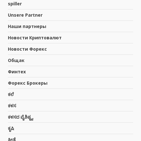
spiller
Unsere Partner
Наши партнеры
Новости Криптовалют
ಕಳಸದ ನೆತ್ತಿಮೇಲೆ ಪರಿಸರ ಸೂಕ್ಷ್ಮ ಪ್ರದೇಶ
Новости Форекс
ಅಧಿಸೂಚನೆಯ ತೂಗುಕತ್ತಿ…!
August 3, 2026
Общак
3
Финтех
Форекс Брокеры
ಗಾಳಿಗಂಡಿ: ಕಾರ್ಮಿಕರ ನಡುವೆ ಜಗಳ ಒಬ್ಬರ
ಸಾವು
ಕಲೆ
July 28, 2026
4
ಕಳಸ
ಕಳಸದ ವೈಶಿಷ್ಟ್ಯ
ಕಳಸ: ಸ್ಥಾನಿಕ ಶಿವ ಬ್ರಾಹ್ಮಣ ಸಂಘದ
ಕೃಷಿ
ಆಟಿಡೊಂಜಿ ಕೂಟದಲ್ಲಿ ಹಗ್ಗಜಗ್ಗಾಟ, ನೃತ್ಯ
July 26, 2026
ಕ್ರೀಡೆ