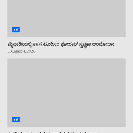
ಕಲೆ
ಮೈದಾಡಿಯಲ್ಲಿ ಕಳಸ ಟೂರಿಸಂ ಫೋರಮ್ ಸ್ವಚ್ಛತಾ ಆಂದೋಲನ
August 4, 2026
ಕಲೆ