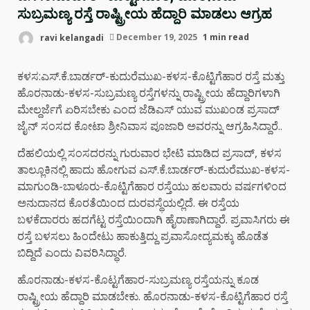
ಸುಬ್ರಮಣ್ಯ ರಸ್ತೆ ರಾಷ್ಟ್ರೀಯ ಹೆದ್ದಾರಿ ಮಾಡಲು ಆಗ್ರಹ
ravi kelangadi
December 19, 2025
1 min read
ಕಳಸ:ಎಸ್.ಕೆ.ಬಾರ್ಡರ್-ಕುದುರೆಮುಖ-ಕಳಸ-ಕೊಟ್ಟಿಗೆಹಾರ ರಸ್ತೆ ಮತ್ತು
ಹೊರನಾಡು-ಕಳಸ-ಸುಬ್ರಮಣ್ಯ ರಸ್ತೆಗಳನ್ನು ರಾಷ್ಟ್ರೀಯ ಹೆದ್ದಾರಿಗಳಾಗಿ
ಮೇಲ್ದರ್ಜೆಗೆ ಏರಿಸಬೇಕು ಎಂದ ಜೆಡಿಎಸ್ ಯುವ ಮುಖಂಡ ಪ್ರಸಾದ್
ಜೈನ್ ಸಂಸದ ಕೋಟಾ ಶ್ರೀನಿವಾಸ ಪೂಜಾರಿ ಅವರನ್ನು ಆಗ್ರಹಿಸಿದ್ದಾರೆ..
ದೆಹಲಿಯಲ್ಲಿ ಸಂಸದರನ್ನು ಗುರುವಾರ ಭೇಟಿ ಮಾಡಿದ ಪ್ರಸಾದ್, ಕಳಸ
ತಾಲ್ಲೂಕಿನಲ್ಲಿ ಹಾದು ಹೋಗುವ ಎಸ್.ಕೆ.ಬಾರ್ಡರ್-ಕುದುರೆಮುಖ-ಕಳಸ-
ಮಾಗುಂಡಿ-ಬಾಳೂರು-ಕೊಟ್ಟಿಗೆಹಾರ ರಸ್ತೆಯು ಹಲವಾರು ವರ್ಷಗಳಿಂದ
ಅನುದಾನದ ಕೊರತೆಯಿಂದ ದುರವಸ್ಥೆಯಲ್ಲಿದೆ. ಈ ರಸ್ತೆಯ
ಬಳಕೆದಾರರು ಹದಗೆಟ್ಟ ರಸ್ತೆಯಿಂದಾಗಿ ಹೈರಾಣಾಗಿದ್ದಾರೆ. ಪ್ರವಾಸಿಗರು ಈ
ರಸ್ತೆ ಬಳಸಲು ಹಿಂದೇಟು ಹಾಕುತ್ತಿದ್ದು ಪ್ರವಾಸೋದ್ಯಮಕ್ಕು ಹೊಡೆತ
ಬಿದ್ದಿದೆ ಎಂದು ವಿವರಿಸಿದ್ಧಾರೆ.
ಹೊರನಾಡು-ಕಳಸ-ಕೊಟ್ಟಗೆಹಾರ-ಸುಬ್ರಮಣ್ಯ ರಸ್ತೆಯನ್ನು ಕೂಡ
ರಾಷ್ಟ್ರೀಯ ಹೆದ್ದಾರಿ ಮಾಡಬೇಕು. ಹೊರನಾಡು-ಕಳಸ-ಕೊಟ್ಟಿಗೆಹಾರ ರಸ್ತೆ