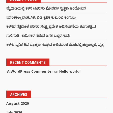
ಮೈದಾಡಿಯಲ್ಲಿ ಕಳಸ ಟೂರಿಸಂ ಫೋರಮ್ ಸ್ವಚ್ಛತಾ ಆಂದೋಲನ
ಬಸರೀಕಲ್ಲು ಭೂಕುಸಿತ: ಬಡ ಕೃಷಿಕ ಕುಟುಂಬ ಕಂಗಾಲು
ಕಳಸದ ನೆತ್ತಿಮೇಲೆ ಪರಿಸರ ಸೂಕ್ಷ್ಮ ಪ್ರದೇಶ ಅಧಿಸೂಚನೆಯ ತೂಗುಕತ್ತಿ…!
ಗಾಳಿಗಂಡಿ: ಕಾರ್ಮಿಕರ ನಡುವೆ ಜಗಳ ಒಬ್ಬರ ಸಾವು
ಕಳಸ: ಸ್ಥಾನಿಕ ಶಿವ ಬ್ರಾಹ್ಮಣ ಸಂಘದ ಆಟಿಡೊಂಜಿ ಕೂಟದಲ್ಲಿ ಹಗ್ಗಜಗ್ಗಾಟ, ನೃತ್ಯ
RECENT COMMENTS
A WordPress Commenter
on
Hello world!
ARCHIVES
August 2026
July 2026