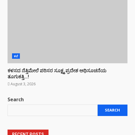
ಕಲೆ
ಕಳಸದ ನೆತ್ತಿಮೇಲೆ ಪರಿಸರ ಸೂಕ್ಷ್ಮ ಪ್ರದೇಶ ಅಧಿಸೂಚನೆಯ
ತೂಗುಕತ್ತಿ…!
August 3, 2026
Search
SEARCH
RECENT POSTS