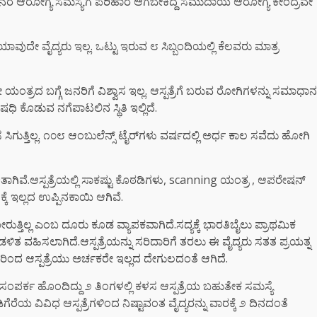
ನ ಜನರ ಆರೋಗ್ಯ ಸಮಸ್ಯೆಗೆ ಪರಿಹಾರ ಆಗಬೇಕಿದ್ದ ಸಮುದಾಯ ಆರೋಗ್ಯ ಕೇಂದ್ರವೇ
ಯಾವುದೇ ವೈದ್ಯರು ಇಲ್ಲ. ಒಟ್ಟು ಇರುವ ೮ ಸಿಬ್ಬಂದಿಯಲ್ಲಿ ಕೆಲವರು ಮಾತ್ರ
ಯಂತ್ರದ ಬಗ್ಗೆ ಜನರಿಗೆ ವಿಶ್ವಾಸ ಇಲ್ಲ. ಆಸ್ಪತ್ರೆಗೆ ಬರುವ ರೋಗಿಗಳನ್ನು ಸಮಾಧಾನ
ಧಿ ಕೊಡುವ ನಗೆಪಾಟಲಿನ ಸ್ಥಿತಿ ಇಲ್ಲಿದೆ.
ಲಸ ಸಿಗುತ್ತಿಲ್ಲ. ೧೦೮ ಆಂಬುಲೆನ್ಸ್ ಟೈರ್‌ಗಳು ವರ್ಷದಲ್ಲಿ ಅರ್ಧ ಕಾಲ ಸವೆದು ಹೋಗಿ
ಗಿವೆ.ಆಸ್ಪತ್ರೆಯಲ್ಲಿ ಸಾಕಷ್ಟು ಕೊಠಡಿಗಳು, scanning ಯಂತ್ರ , ಆಪರೇಷನ್
ಕೆ ಇಲ್ಲದ ಉಪ್ಪಿನಕಾಯಿ ಆಗಿವೆ.
ೋರುತ್ತಿಲ್ಲ ಎಂಬ ದೂರು ಕೂಡ ವ್ಯಾಪಕವಾಗಿದೆ.ಸದ್ಯಕ್ಕೆ ಭಾರತಿಬೈಲು ಪ್ರಾಥಮಿಕ
ತ ವಹಿಸಲಾಗಿದೆ.ಆಸ್ಪತ್ರೆಯನ್ನು ಸರಿದಾರಿಗೆ ತರಲು ಈ ವೈದ್ಯರು ಸತತ ಪ್ರಯತ್ನ
ುವುದರಿಂದ ಆಸ್ಪತ್ರೆಯು ಅರ್ಚಕರೇ ಇಲ್ಲದ ದೇಗುಲದಂತೆ ಆಗಿದೆ.
್ಕ ಹೊಂದಿದ್ದು ೨ ತಿಂಗಳಲ್ಲಿ ಕಳಸ ಆಸ್ಪತ್ರೆಯ ಬಹುತೇಕ ಸಮಸ್ಯೆ
ಗೆರೆಯ ವಿವಿಧ ಆಸ್ಪತ್ರೆಗಳಿಂದ ನಿಷ್ಟಾವಂತ ವೈದ್ಯರನ್ನು ವಾರಕ್ಕೆ ೨ ದಿನದಂತೆ