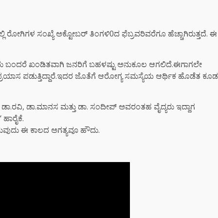
ರೋಗಿಗಳ ಸಂಖ್ಯೆ ಅಕ್ಟೋಬರ್ ತಿಂಗಳಿ0ದ ಫೆಬ್ರವರಿವರೆಗೂ ಹೆಚ್ಚಾಗಿರುತ್ತದೆ. ಈ
ರು ಬಂದರೆ ಖಂಡಿತವಾಗಿ ಜನರಿಗೆ ಬಹಳಷ್ಟು ಅನುಕೂಲ ಆಗಲಿದೆ.ಈಗಾಗಲೇ
ಳ ಪ್ರಯಾಸ ಪಡುತ್ತಿದ್ದಾರೆ.ಇದರ ಜೊತೆಗೆ ಆರೋಗ್ಯ ಸಮಸ್ಯೆಯ ಆರ್ಥಿಕ ಹೊಡೆತ ಕೂಡ
ದೆ ಡಾ.ರವಿ, ಡಾ.ಮಾನಸ ಮತ್ತು ಡಾ. ಸಂದೀಪ್ ಅವರಂತಹ ವೈದ್ಯರು ಇದ್ದಾಗ
 ಹಾರೈಕೆ.
ೇಕಿರುವುದು ಈ ಕಾಲದ ಅಗತ್ಯವೂ ಹೌದು.