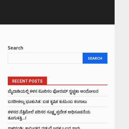
Search
SEARCH
RECENT POSTS
ಮೈದಾಡಿಯಲ್ಲಿ ಕಳಸ ಟೂರಿಸಂ ಫೋರಮ್ ಸ್ವಚ್ಛತಾ ಆಂದೋಲನ
ಬಸರೀಕಲ್ಲು ಭೂಕುಸಿತ: ಬಡ ಕೃಷಿಕ ಕುಟುಂಬ ಕಂಗಾಲು
ಕಳಸದ ನೆತ್ತಿಮೇಲೆ ಪರಿಸರ ಸೂಕ್ಷ್ಮ ಪ್ರದೇಶ ಅಧಿಸೂಚನೆಯ
ತೂಗುಕತ್ತಿ…!
ಗಾಳಿಗಂಡಿ: ಕಾರ್ಮಿಕರ ನಡುವೆ ಜಗಳ ಒಬ್ಬರ ಸಾವು