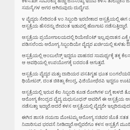
ಕಳಸ:೩೫ ಸಾವಿರಕ್ಕೂ ಹೆಚ್ಚು ಜನಸಂಖ್ಯೆ ಇರುವ ಕಳಸ ತಾಲ್ಲೂಕಿ
ಸಮಸ್ಯೆಗಳ ಆಗರ ಆಗಿರುವುದು ದುರ್ದೈವ.
೪ ವೈದ್ಯರು ಸೇರಿದಂತೆ ೪೦ ಸಿಬ್ಬಂದಿ ಇರಬೇಕಾದ ಆಸ್ಪತ್ರೆಯಲ್ಲಿ ಈಗ 
ಆಸ್ಪತ್ರೆಯ ಹೆಸರನ್ನು ಜೀವಂತ ಇಡುವಲ್ಲಿ ಹೆಣಗಾಟ ನಡೆಸುತ್ತಿದ್ದಾರೆ.
ಆಸ್ಪತ್ರೆಯ ಪ್ರಯೋಗಾಲಯದಲ್ಲಿ ರಿಯೇಜೆಂಟ್ ಇಲ್ಲ.ಪುರಾತನ ಎಕ್ಸ್ರೇ 
ಪಡಿಸಲೆಂದು ಆರೋಗ್ಯ ಸಿಬ್ಬಂದಿಯೇ ವೈದ್ಯರ ಖರ್ಚಿಯಲ್ಲಿ ಕುಳಿತು ಔಷ
ಆಸ್ಪತ್ರೆಯಲ್ಲಿ ಆಂಬುಲೆನ್ಸ್ ಇದ್ದರೂ ವಾಹನದ ಸಾಮರ್ಥ್ಯಕ್ಕೆ ತಕ್ಕ ಕೆ
ಆ ಅವಧಿಯಲ್ಲಿ ಉಪಯೋಗಕ್ಕೆ ಬರದಂತೆ ಆಗುತ್ತವೆ.
ಆಸ್ಪತ್ರೆಯ ವೈದ್ಯರ ಮತ್ತು ದಾದಿಯರ ವಸತಿಗೃಹ ಭೂತ ಬಂಗಲೆಯ0ತಾ
ಥಿಯೇಟರ್, ದಂತ ಚಿಕಿತ್ಸಾ ಕೇಂದ್ರ, ಫಿಜಿಯೋಥೆರಪಿ ಇದ್ದರೂ ಊಟಕ್
ಆಸ್ಪತ್ರೆಯಲ್ಲಿ ಇರುವ ಕೆಲ ಸಿಬ್ಬಂದಿ ಕೂಡ ರೋಗಿಗಳ ಬಗ್ಗೆ ಕಾಳಜಿ ತ
ಆರೋಗ್ಯ ಕೇಂದ್ರದ ವೈದ್ಯ ಮಧುಸೂಧನ್ ಅವರಿಗೆ ಈ ಆಸ್ಪತ್ರೆಯ ಆಡಳಿ
ನಡೆಸುತ್ತಾ ಇದ್ದಾರೆ.ಆದರೆ ಕಳಸ ಆಸ್ಪತ್ರೆಯಲ್ಲಿ ವೈದ್ಯರೇ ಇಲ್ಲದಿರ
ಈಗಿನ ಶಾಸಕಿ ನಯನಾ ಮೋಟಮ್ಮ ಆರೋಗ್ಯ ಸಚಿವರ ಜೊತೆ ಸತತ ಸಂಪರ
ನಿವಾರಿಸುವ ಭರವಸೆ ನೀಡಿದ್ದಾರೆ.ಅಲ್ಲಿವರೆಗೂ ಕಳಸ ಆಸ್ಪತ್ರೆಗೆ ಮೂಡಿ