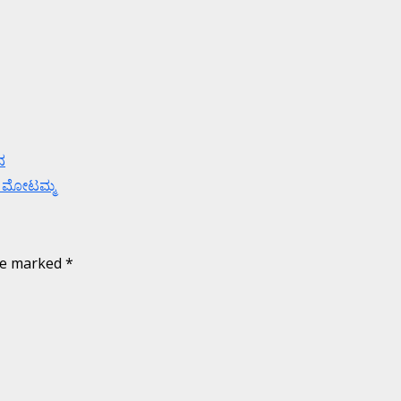
ನ
ನಾ ಮೋಟಮ್ಮ
are marked
*