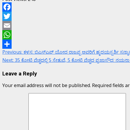
Facebook
Twitter
Email
WhatsApp
Continue
Previous:
ಕಳಸ: ಬಿಎಸ್‍ಎಫ್ ಯೋಧ ರಾಜಪ್ಪ ಅವರಿಗೆ ಹೃದಯಸ್ಪರ್ಶಿ ಸನ್ಮಾ
Share
Reading
Next:
35 ಕೋಟಿ ವೆಚ್ಚದಲ್ಲಿ 5 ಸೇತುವೆ, 5 ಕೋಟಿ ವೆಚ್ಚದ ಪ್ರಜಾಸೌಧ: ನಯ
Leave a Reply
Your email address will not be published.
Required fields 