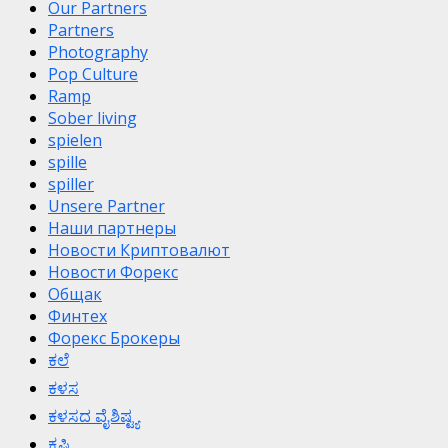
Our Partners
Partners
Photography
Pop Culture
Ramp
Sober living
spielen
spille
spiller
Unsere Partner
Наши партнеры
Новости Криптовалют
Новости Форекс
Общак
Финтех
Форекс Брокеры
ಕಲೆ
ಕಳಸ
ಕಳಸದ ವೈಶಿಷ್ಟ್ಯ
ಕೃಷಿ