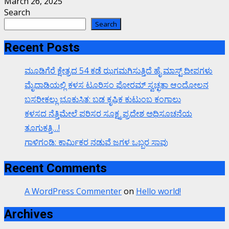
March 26, 2025
Search
Search
Recent Posts
ಮೂಡಿಗೆರೆ ಕ್ಷೇತ್ರದ 54 ಕಡೆ ಝಗಮಗಿಸುತ್ತಿದೆ ಹೈ ಮಾಸ್ಟ್ ದೀಪಗಳು
ಮೈದಾಡಿಯಲ್ಲಿ ಕಳಸ ಟೂರಿಸಂ ಫೋರಮ್ ಸ್ವಚ್ಛತಾ ಆಂದೋಲನ
ಬಸರೀಕಲ್ಲು ಭೂಕುಸಿತ: ಬಡ ಕೃಷಿಕ ಕುಟುಂಬ ಕಂಗಾಲು
ಕಳಸದ ನೆತ್ತಿಮೇಲೆ ಪರಿಸರ ಸೂಕ್ಷ್ಮ ಪ್ರದೇಶ ಅಧಿಸೂಚನೆಯ
ತೂಗುಕತ್ತಿ…!
ಗಾಳಿಗಂಡಿ: ಕಾರ್ಮಿಕರ ನಡುವೆ ಜಗಳ ಒಬ್ಬರ ಸಾವು
Recent Comments
A WordPress Commenter
on
Hello world!
Archives