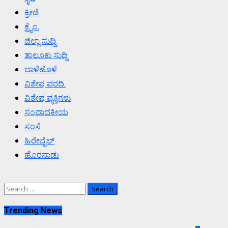
ಕ್ರೀಡೆ
ಕ್ರೈಂ.
ಜಿಲ್ಲಾ ಸುದ್ದಿ
ತಾಲೂಕು ಸುದ್ದಿ
ಬಾಳೆಹೊಳೆ
ವಿಶೇಷ ವರದಿ.
ವಿಶೇಷ ವ್ಯಕ್ತಿಗಳು
ಸಂಪಾದಕೀಯ
ಸಂಸೆ
ಹಿರೇಬೈಲ್
ಹೊರನಾಡು
Search
for:
Trending News