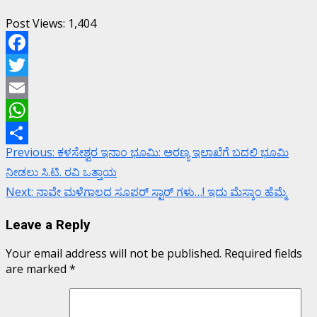
Post Views:
1,404
Facebook
Twitter
Email
WhatsApp
Continue
Previous:
ಕಳಸೇಶ್ವರ ಇನಾಂ ಭೂಮಿ: ಅರಣ್ಯ ಇಲಾಖೆಗೆ ಬದಲಿ ಭೂಮಿ
Share
Reading
ನೀಡಲು ಸಿ.ಟಿ. ರವಿ ಒತ್ತಾಯ
Next:
ನಾವೇ ಮಳೆಗಾಲದ ಸೂಪರ್ ಸ್ಟಾರ್ ಗಳು…! ಇದು ಮೆಸ್ಕಾಂ ಹೆಮ್ಮೆ
Leave a Reply
Your email address will not be published.
Required fields
are marked
*