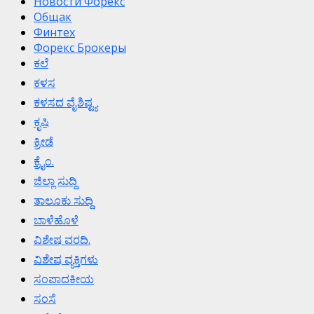
Новости Форекс
Общак
Финтех
Форекс Брокеры
ಕಲೆ
ಕಳಸ
ಕಳಸದ ವೈಶಿಷ್ಟ್ಯ
ಕೃಷಿ
ಕ್ರೀಡೆ
ಕ್ರೈಂ.
ಜಿಲ್ಲಾ ಸುದ್ದಿ
ತಾಲೂಕು ಸುದ್ದಿ
ಬಾಳೆಹೊಳೆ
ವಿಶೇಷ ವರದಿ.
ವಿಶೇಷ ವ್ಯಕ್ತಿಗಳು
ಸಂಪಾದಕೀಯ
ಸಂಸೆ