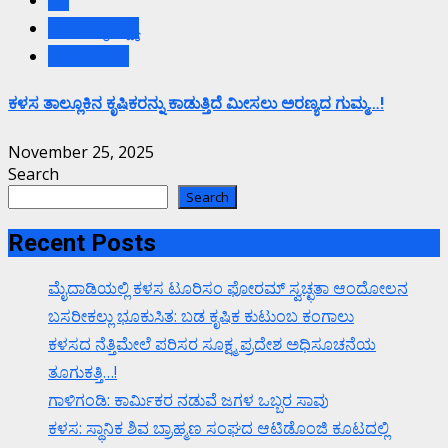
ಕಳಸದ ವೈಶಿಷ್ಟ್ಯ
ವಿಶೇಷ ವರದಿ.
ಕಳಸ ತಾಲ್ಲೂಕಿನ ಕೃಷಿಕರನ್ನು ಕಾಡುತ್ತಿದೆ ಮೀಸಲು ಅರಣ್ಯದ ಗುಮ್ಮ…!
November 25, 2025
Search
Search
Recent Posts
ಮೈದಾಡಿಯಲ್ಲಿ ಕಳಸ ಟೂರಿಸಂ ಫೋರಮ್ ಸ್ವಚ್ಛತಾ ಆಂದೋಲನ
ಬಸರೀಕಲ್ಲು ಭೂಕುಸಿತ: ಬಡ ಕೃಷಿಕ ಕುಟುಂಬ ಕಂಗಾಲು
ಕಳಸದ ನೆತ್ತಿಮೇಲೆ ಪರಿಸರ ಸೂಕ್ಷ್ಮ ಪ್ರದೇಶ ಅಧಿಸೂಚನೆಯ
ತೂಗುಕತ್ತಿ…!
ಗಾಳಿಗಂಡಿ: ಕಾರ್ಮಿಕರ ನಡುವೆ ಜಗಳ ಒಬ್ಬರ ಸಾವು
ಕಳಸ: ಸ್ಥಾನಿಕ ಶಿವ ಬ್ರಾಹ್ಮಣ ಸಂಘದ ಆಟಿಡೊಂಜಿ ಕೂಟದಲ್ಲಿ