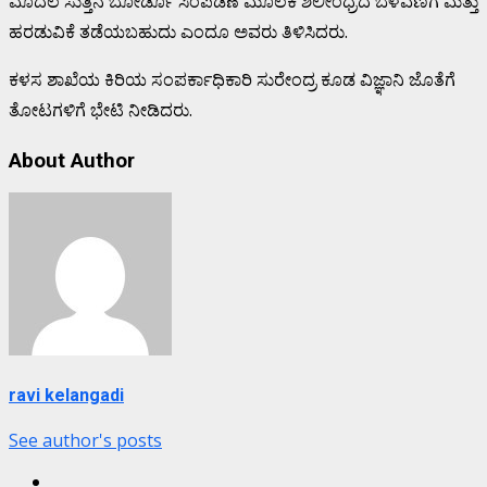
ಮೊದಲ ಸುತ್ತಿನ ಬೋರ್ಡೊ ಸಿಂಪಡಣೆ ಮೂಲಕ ಶಿಲೀಂಧ್ರದ ಬೆಳವಣಿಗೆ ಮತ್ತು
ಹರಡುವಿಕೆ ತಡೆಯಬಹುದು ಎಂದೂ ಅವರು ತಿಳಿಸಿದರು.
ಕಳಸ ಶಾಖೆಯ ಕಿರಿಯ ಸಂಪರ್ಕಾಧಿಕಾರಿ ಸುರೇಂದ್ರ ಕೂಡ ವಿಜ್ಞಾನಿ ಜೊತೆಗೆ
ತೋಟಗಳಿಗೆ ಭೇಟಿ ನೀಡಿದರು.
About Author
ravi kelangadi
See author's posts