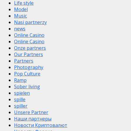
Life style
Model
Music
Nasi partnerzy
news
Online Casino
Online Casino
Onze partners
Our Partners
Partners
Photography
Pop Culture
Ramp
Sober living
spielen
spille
spiller
Unsere Partner
Наши партнеры
Новости Криптовалют