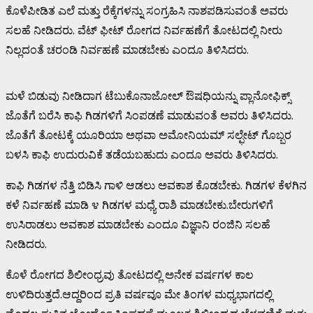
ಕೊಳೆಪೀಡಿತ ಎಲೆ ಮತ್ತು ರೆಕ್ಕೆಗಳನ್ನು ಸಂಗ್ರಹಿಸಿ ನಾಶಪಡಿಸುವಂತೆ ಅವರು
ಸಲಹೆ ನೀಡಿದರು. ವೆಟ್ ಫೀಟ್ ರೋಗದ ನಿರ್ವಹಣೆಗೆ ತೋಟದಲ್ಲಿ ನೀರು
ನಿಲ್ಲದಂತೆ ಚರಂಡಿ ನಿರ್ವಹಣೆ ಮಾಡಬೇಕು ಎಂದೂ ತಿಳಿಸಿದರು.
ಮಳೆ ಬಿಡುವು ನೀಡಿದಾಗ ಟೆಬುಕೊನಾಜೋಲ್ ಔಷಧಿಯನ್ನು ಪ್ಲಾನೋಫಿಕ್ಸ್
ಜೊತೆಗೆ ಬರೆಸಿ ಕಾಫಿ ಗಿಡಗಳಿಗೆ ಸಿಂಪಡಣೆ ಮಾಡುವಂತೆ ಅವರು ತಿಳಿಸಿದರು.
ಜೊತೆಗೆ ತೋಟಕ್ಕೆ ಯೂರಿಯಾ ಅಥವಾ ಅಮೋನಿಯಮ್ ಸಲ್ಫೇಟ್ ಗೊಬ್ಬರ
ಬಳಸಿ ಕಾಫಿ ಉದುರುವಿಕೆ ತಡೆಯಬಹುದು ಎಂದೂ ಅವರು ತಿಳಿಸಿದರು.
ಕಾಫಿ ಗಿಡಗಳ ನೆತ್ತಿ ಬಿಡಿಸಿ ಗಾಳಿ ಆಡಲು ಅವಕಾಶ ಕೊಡಬೇಕು. ಗಿಡಗಳ ಕೆಳಗಿನ
ಕಳೆ ನಿರ್ವಹಣೆ ಮಾಡಿ ೪ ಗಿಡಗಳ ಮಧ್ಯೆ ರಾಶಿ ಮಾಡಬೇಕು.ಬೇರುಗಳಿಗೆ
ಉಸಿರಾಡಲು ಅವಕಾಶ ಮಾಡಬೇಕು ಎಂದೂ ವಿಜ್ಞಾನಿ ರಂಜಿನಿ ಸಲಹೆ
ನೀಡಿದರು.
ಕೊಳೆ ರೋಗದ ಶಿಲೀಂಧ್ರವು ತೋಟದಲ್ಲಿ ಅನೇಕ ವರ್ಷಗಳ ಕಾಲ
ಉಳಿದಿರುತ್ತದೆ.ಆದ್ದರಿಂದ ಪ್ರತಿ ವರ್ಷವೂ ಮೇ ತಿಂಗಳ ಮಧ್ಯಭಾಗದಲ್ಲಿ